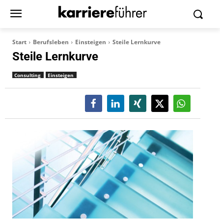
Start
Berufsleben
Einsteigen
Steile Lernkurve
Steile Lernkurve
Consulting
Einsteigen