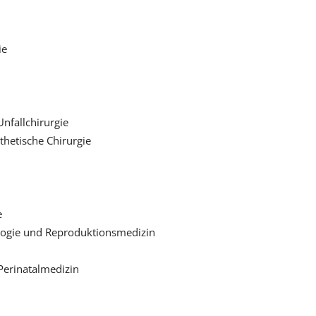
ie
nfallchirurgie
thetische Chirurgie
e
ogie und Reproduktionsmedizin
Perinatalmedizin