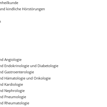
enheilkunde
 und kindliche Hörstörungen
n
nd Angiologie
und Endokrinologie und Diabetologie
und Gastroenterologie
 und Hämatologie und Onkologie
nd Kardiologie
und Nephrologie
 und Pneumologie
und Rheumatologie