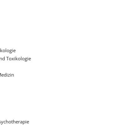
akologie
nd Toxikologie
Medizin
sychotherapie