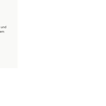
n und
rem