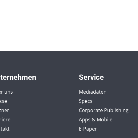
ternehmen
Service
r uns
Mediadaten
sse
Specs
tner
Corporate Publishing
riere
Apps & Mobile
takt
E-Paper