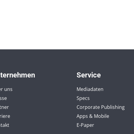
ternehmen
Service
r uns
Mediadaten
sse
Specs
tner
Corporate Publishing
riere
Apps & Mobile
takt
E-Paper