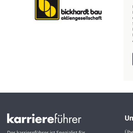
Un
Übe
Der karriereführer ist Spezialist für