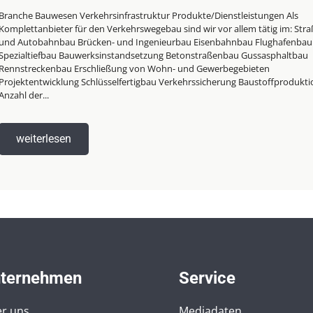
Branche Bauwesen Verkehrsinfrastruktur Produkte/Dienstleistungen Als
Komplettanbieter für den Verkehrswegebau sind wir vor allem tätig im: Stra
und Autobahnbau Brücken- und Ingenieurbau Eisenbahnbau Flughafenbau
Spezialtiefbau Bauwerksinstandsetzung Betonstraßenbau Gussasphaltbau
Rennstreckenbau Erschließung von Wohn- und Gewerbegebieten
Projektentwicklung Schlüsselfertigbau Verkehrssicherung Baustoffprodukti
Anzahl der...
weiterlesen
ternehmen
Service
r uns
Mediadaten