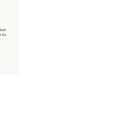
beit
t für