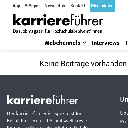
App
E-Paper
Newsletter
Kontakt
Mediadaten
Webchannels
Interviews
Keine Beiträge vorhanden
Un
Übe
Der karriereführer ist Spezialist für
Beruf, Karriere und Arbeitswelt sowie
Pre
Pionier im Personal­marketing. Seit 40