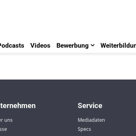
Podcasts
Videos
Bewerbung
Weiterbildu
ternehmen
Service
r uns
Mediadaten
sse
Specs