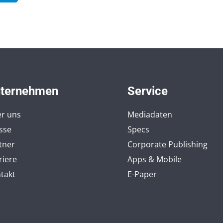
ternehmen
Service
r uns
Mediadaten
sse
Specs
tner
Corporate Publishing
riere
Apps & Mobile
takt
E-Paper