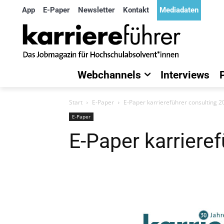
App
E-Paper
Newsletter
Kontakt
Mediadaten
Webchannels
Interviews
Start
E-Paper
E-Paper karriereführer consulting 
E-Paper
E-Paper karriere