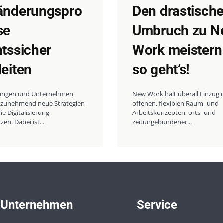
änderungspro
Den drastisch
se
Umbruch zu N
htssicher
Work meistern
leiten
so geht’s!
ungen und Unternehmen
New Work hält überall Einzug 
zunehmend neue Strategien
offenen, flexiblen Raum- und
ie Digitalisierung
Arbeitskonzepten, orts- und
en. Dabei ist...
zeitungebundener...
Unternehmen
Service