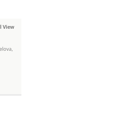
l View
elova,