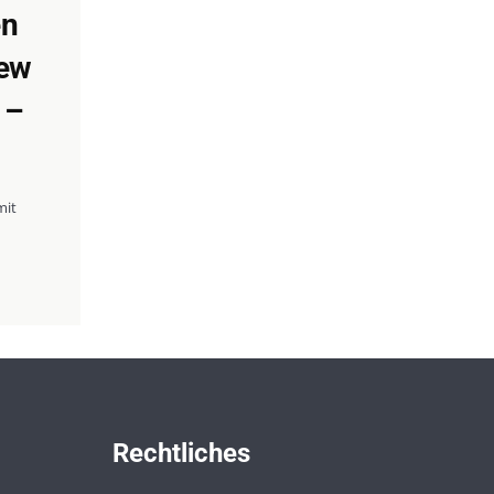
en
ew
 –
mit
Rechtliches