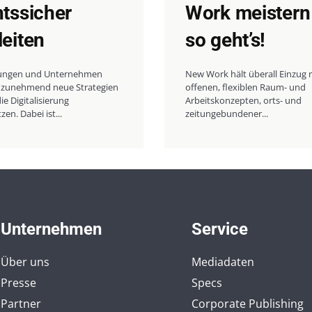
htssicher
Work meistern
leiten
so geht’s!
ungen und Unternehmen
New Work hält überall Einzug 
zunehmend neue Strategien
offenen, flexiblen Raum- und
ie Digitalisierung
Arbeitskonzepten, orts- und
en. Dabei ist...
zeitungebundener...
Unternehmen
Service
Über uns
Mediadaten
Presse
Specs
Partner
Corporate Publishing