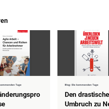
ren
e kommenden Tage
Blog: Die kommenden Tage
änderungspro
Den drastisch
se
Umbruch zu N